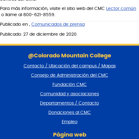
Para más información, visite el sitio web del CMC
Lector común
o llame al 800-621-8559.
Publicado en
,
Comunicados de prensa
Publicado: 27 de diciembre de 2020
S
a
@Colorado Mountain College
l
Contacto / Ubicación del campus / Mapas
t
a
Consejo de Administración del CMC
r
Fundación CMC
p
i
Comunidad y asociaciones
e
Departamentos / Contacto
d
e
Donaciones al CMC
p
Empleo
á
g
Página web
i