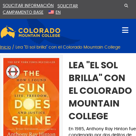
Ir
Saltar
SOLICITAR INFORMACIÓN
SOLICITAR
al
a
CAMPAMENTO BASE
EN
contenido
la
navegación
Inicio
/
Lea "El sol brilla" con el Colorado Mountain College
LEA "EL SOL
BRILLA" CON
EL COLORADO
MOUNTAIN
COLLEGE
En 1985, Anthony Ray Hinton fue
condenado por dos delitos de