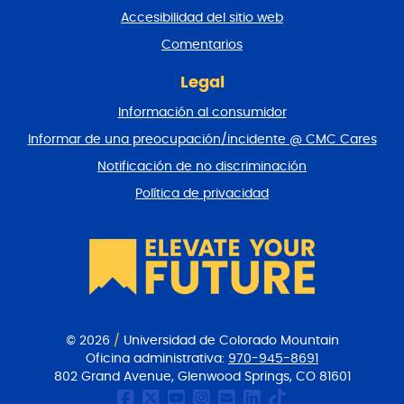
n
Accesibilidad del sitio web
a
y
Comentarios
v
o
Legal
l
Información al consumidor
v
e
Informar de una preocupación/incidente @ CMC Cares
r
Notificación de no discriminación
a
l
Política de privacidad
p
r
i
n
c
i
p
i
© 2026
/
Universidad de Colorado Mountain
o
Oficina administrativa:
970-945-8691
802 Grand Avenue, Glenwood Springs, CO 81601
Página de Facebook de
CMC Twitter
Canal Youtube del
CMC en Instagr
Comunicacione
CMC en Link
CMC en Ti