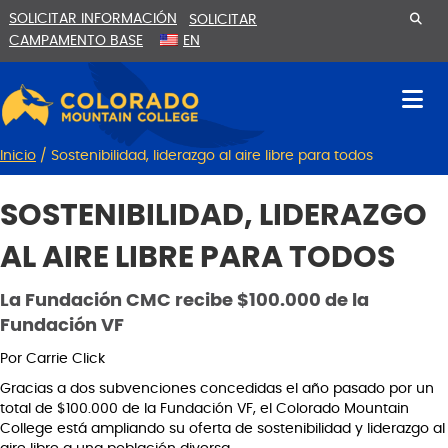
Ir
Saltar
SOLICITAR INFORMACIÓN
SOLICITAR
al
a
CAMPAMENTO BASE
EN
contenido
la
navegación
Inicio
/
Sostenibilidad, liderazgo al aire libre para todos
SOSTENIBILIDAD, LIDERAZGO
AL AIRE LIBRE PARA TODOS
La Fundación CMC recibe $100.000 de la
Fundación VF
Por Carrie Click
Gracias a dos subvenciones concedidas el año pasado por un
total de $100.000 de la Fundación VF, el Colorado Mountain
College está ampliando su oferta de sostenibilidad y liderazgo al