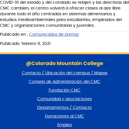
COVID-19 del estado y del condado se relajen y las directivas del
CMC cambien, el centro volverá a ofrecer clases al aire libre
durante todo el año centradas en sistemas alimentarios y
estudios medioambientales para estudiantes, empleados del
CMC y organizaciones comunitarias y juveniles.
Publicado en
,
Comunicados de prensa
Publicado: febrero 9, 2021
S
a
@Colorado Mountain College
l
Contacto / Ubicación del campus / Mapas
t
a
Consejo de Administración del CMC
r
Fundación CMC
p
i
Comunidad y asociaciones
e
Departamentos / Contacto
d
e
Donaciones al CMC
p
Empleo
á