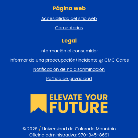
g
Página web
i
n
Accesibilidad del sitio web
a
y
Comentarios
v
o
Legal
l
Información al consumidor
v
e
Informar de una preocupación/incidente @ CMC Cares
r
Notificación de no discriminación
a
l
Política de privacidad
p
r
i
n
c
i
p
i
© 2026
/
Universidad de Colorado Mountain
o
Oficina administrativa:
970-945-8691