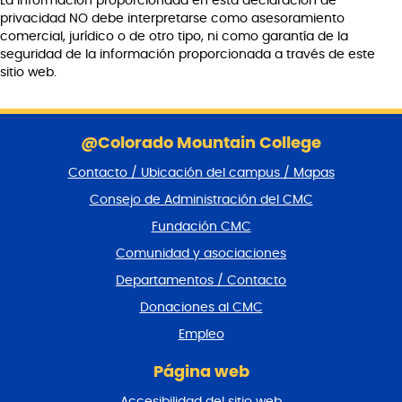
La información proporcionada en esta declaración de
privacidad NO debe interpretarse como asesoramiento
comercial, jurídico o de otro tipo, ni como garantía de la
seguridad de la información proporcionada a través de este
sitio web.
S
a
@Colorado Mountain College
l
Contacto / Ubicación del campus / Mapas
t
a
Consejo de Administración del CMC
r
Fundación CMC
p
i
Comunidad y asociaciones
e
Departamentos / Contacto
d
e
Donaciones al CMC
p
Empleo
á
g
Página web
i
n
Accesibilidad del sitio web