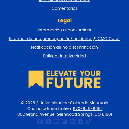
a
y
Comentarios
v
o
Legal
l
Información al consumidor
v
e
Informar de una preocupación/incidente @ CMC Cares
r
Notificación de no discriminación
a
l
Política de privacidad
p
r
i
n
c
i
p
i
© 2026
/
Universidad de Colorado Mountain
o
Oficina administrativa:
970-945-8691
802 Grand Avenue, Glenwood Springs, CO 81601
Página de Facebook de
CMC Twitter
Canal Youtube del
CMC en Instagr
Comunicacione
CMC en Link
CMC en Ti