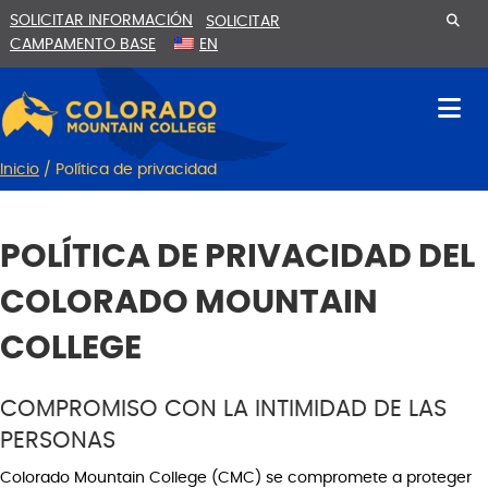
Ir
Saltar
SOLICITAR INFORMACIÓN
SOLICITAR
al
a
CAMPAMENTO BASE
EN
contenido
la
navegación
Inicio
/
Política de privacidad
POLÍTICA DE PRIVACIDAD DEL
COLORADO MOUNTAIN
COLLEGE
COMPROMISO CON LA INTIMIDAD DE LAS
PERSONAS
Colorado Mountain College (CMC) se compromete a proteger