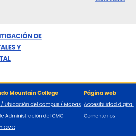
ITIGACIÓN DE
ALES Y
STAL
do Mountain College
Página web
 / Ubicación del campus / Mapas
Accesibilidad digital
de Administración del CMC
Comentarios
ón CMC