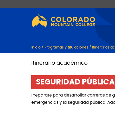
Ir
Saltar
al
a
contenido
la
navegación
Inicio
/
Programas y titulaciones
/
Itinerarios 
Itinerario académico
SEGURIDAD PÚBLICA
Prepárate para desarrollar carreras de g
emergencias y la seguridad pública. Adq