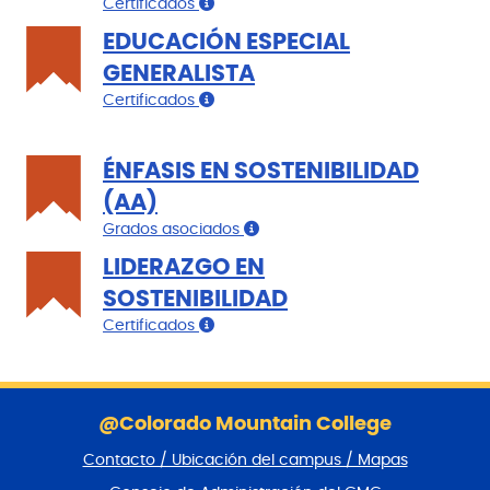
Certificados
EDUCACIÓN ESPECIAL
GENERALISTA
Certificados
ÉNFASIS EN SOSTENIBILIDAD
(AA)
Grados asociados
LIDERAZGO EN
SOSTENIBILIDAD
Certificados
S
a
@Colorado Mountain College
l
Contacto / Ubicación del campus / Mapas
t
a