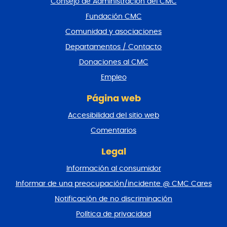
Consejo de Administración del CMC
r
Fundación CMC
p
i
Comunidad y asociaciones
e
Departamentos / Contacto
d
e
Donaciones al CMC
p
Empleo
á
g
Página web
i
n
Accesibilidad del sitio web
a
y
Comentarios
v
o
Legal
l
Información al consumidor
v
e
Informar de una preocupación/incidente @ CMC Cares
r
Notificación de no discriminación
a
l
Política de privacidad
p