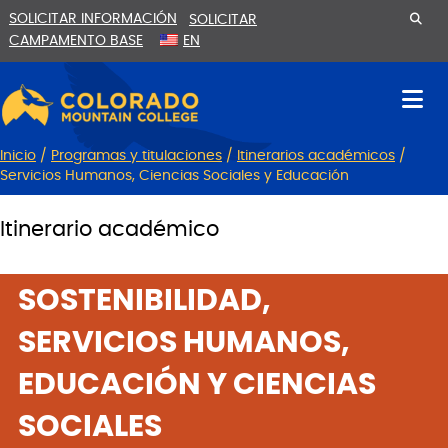
Ir
Saltar
SOLICITAR INFORMACIÓN
SOLICITAR
al
a
CAMPAMENTO BASE
EN
contenido
la
navegación
Inicio
/
Programas y titulaciones
/
Itinerarios académicos
/
Servicios Humanos, Ciencias Sociales y Educación
Itinerario académico
SOSTENIBILIDAD,
SERVICIOS HUMANOS,
EDUCACIÓN Y CIENCIAS
SOCIALES