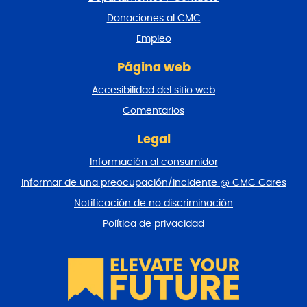
e
Donaciones al CMC
p
Empleo
á
g
Página web
i
n
Accesibilidad del sitio web
a
y
Comentarios
v
o
Legal
l
Información al consumidor
v
e
Informar de una preocupación/incidente @ CMC Cares
r
Notificación de no discriminación
a
l
Política de privacidad
p
r
i
n
c
i