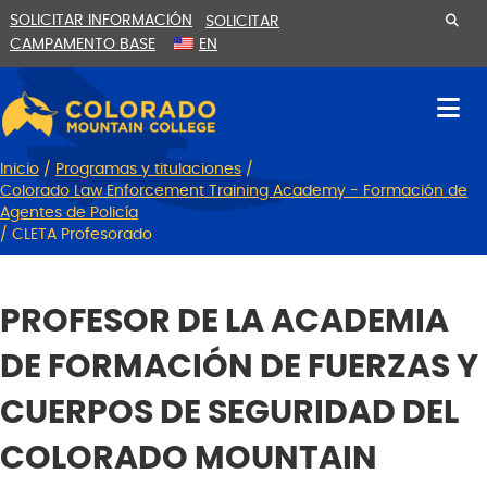
Ir
Saltar
SOLICITAR INFORMACIÓN
SOLICITAR
al
a
CAMPAMENTO BASE
EN
contenido
la
navegación
Inicio
/
Programas y titulaciones
/
Colorado Law Enforcement Training Academy - Formación de
Agentes de Policía
/
CLETA Profesorado
PROFESOR DE LA ACADEMIA
DE FORMACIÓN DE FUERZAS Y
CUERPOS DE SEGURIDAD DEL
COLORADO MOUNTAIN