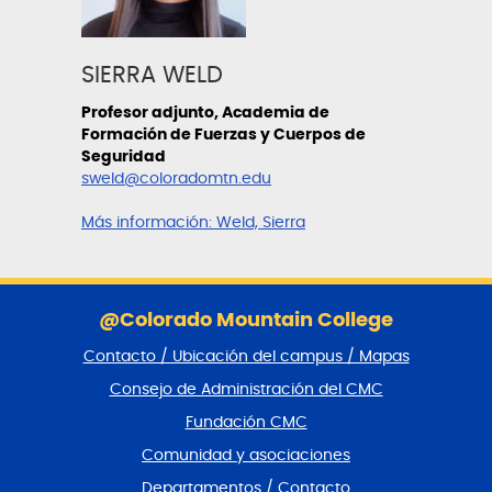
SIERRA WELD
Profesor adjunto, Academia de
Formación de Fuerzas y Cuerpos de
Seguridad
sweld@coloradomtn.edu
Más información:
Weld, Sierra
S
a
@Colorado Mountain College
l
Contacto / Ubicación del campus / Mapas
t
a
Consejo de Administración del CMC
r
Fundación CMC
p
i
Comunidad y asociaciones
e
Departamentos / Contacto
d