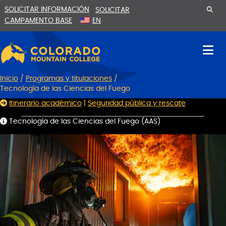
Ir
Saltar
SOLICITAR INFORMACIÓN
SOLICITAR
al
a
CAMPAMENTO BASE
EN
contenido
la
navegación
Inicio
/
Programas y titulaciones
/
Tecnología de las Ciencias del Fuego
Itinerario académico
|
Seguridad pública y rescate
Tecnología de las Ciencias del Fuego (AAS)