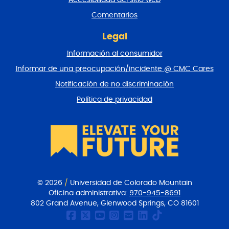
a
y
Comentarios
v
o
Legal
l
Información al consumidor
v
e
Informar de una preocupación/incidente @ CMC Cares
r
Notificación de no discriminación
a
l
Política de privacidad
p
r
i
n
c
i
p
i
© 2026
/
Universidad de Colorado Mountain
o
Oficina administrativa:
970-945-8691
802 Grand Avenue, Glenwood Springs, CO 81601
Página de Facebook de
CMC Twitter
Canal Youtube del
CMC en Instagr
Comunicacione
CMC en Link
CMC en Ti