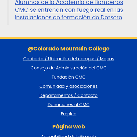
Alumnos de la Academia de Bomberos
CMC se entrenan con fuego real en las
instalaciones de formación de Dotsero
S
a
@Colorado Mountain College
l
Contacto / Ubicación del campus / Mapas
t
a
Consejo de Administración del CMC
r
Fundación CMC
p
i
Comunidad y asociaciones
e
Departamentos / Contacto
d
e
Donaciones al CMC
p
Empleo
á
g
Página web
i
n
Accesibilidad del sitio web