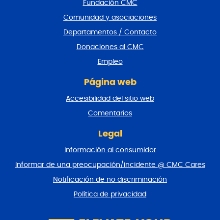
Fundación CMC
p
i
Comunidad y asociaciones
e
Departamentos / Contacto
d
e
Donaciones al CMC
p
Empleo
á
g
Página web
i
n
Accesibilidad del sitio web
a
y
Comentarios
v
o
Legal
l
Información al consumidor
v
e
Informar de una preocupación/incidente @ CMC Cares
r
Notificación de no discriminación
a
l
Política de privacidad
p
r