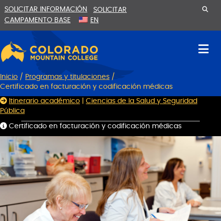
Ir
Saltar
SOLICITAR INFORMACIÓN
SOLICITAR
al
a
CAMPAMENTO BASE
EN
contenido
la
navegación
Inicio
/
Programas y titulaciones
/
Certificado en facturación y codificación médicas
Itinerario académico
|
Ciencias de la Salud y Seguridad
Pública
Certificado en facturación y codificación médicas