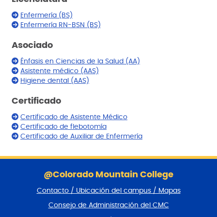
Enfermería (BS)
Enfermería RN-BSN (BS)
Asociado
Énfasis en Ciencias de la Salud (AA)
Asistente médico (AAS)
Higiene dental (AAS)
Certificado
Certificado de Asistente Médico
Certificado de flebotomía
Certificado de Auxiliar de Enfermería
S
a
@Colorado Mountain College
l
Contacto / Ubicación del campus / Mapas
t
a
Consejo de Administración del CMC
r