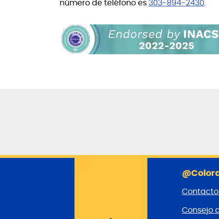
número de teléfono es
303-894-2430
.
@Colora
Contacto
Consejo 