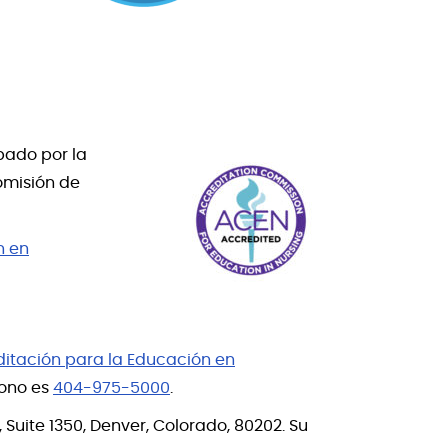
bado por la
omisión de
n en
itación para la Educación en
fono es
404-975-5000
.
 Suite 1350, Denver, Colorado, 80202. Su