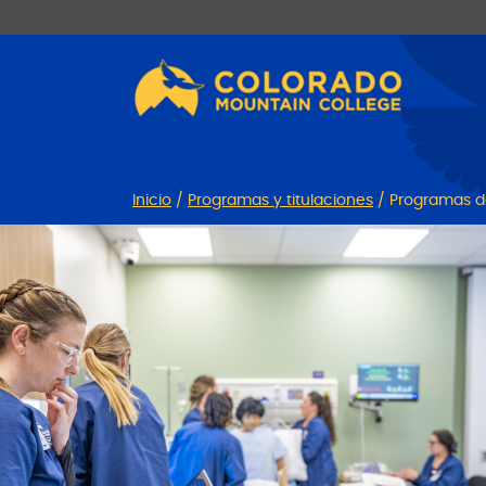
Ir
Saltar
al
a
contenido
la
navegación
Inicio
/
Programas y titulaciones
/
Programas d