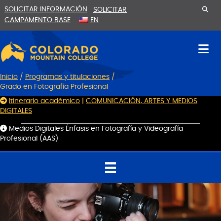
Ir
Saltar
SOLICITAR INFORMACIÓN
SOLICITAR
al
a
CAMPAMENTO BASE
EN
contenido
la
navegación
Inicio
/
Programas y titulaciones
/
Grado en Fotografía Profesional
Itinerario académico
|
COMUNICACIÓN, ARTES Y MEDIOS
DIGITALES
Medios Digitales Énfasis en Fotografía y Videografía
Profesional (AAS)
Reproductor
de
vídeo