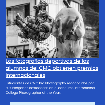
Las fotografías deportivas de los
alumnos del CMC obtienen premios
internacionales
Estudiantes de CMC Pro Photography reconocidos por
sus imágenes destacadas en el concurso International
College Photographer of the Year.