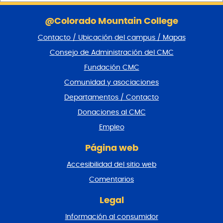
S
a
@Colorado Mountain College
l
Contacto / Ubicación del campus / Mapas
t
a
Consejo de Administración del CMC
r
Fundación CMC
p
i
Comunidad y asociaciones
e
Departamentos / Contacto
d
e
Donaciones al CMC
p
Empleo
á
g
Página web
i
n
Accesibilidad del sitio web
a
y
Comentarios
v
o
Legal
l
Información al consumidor
v