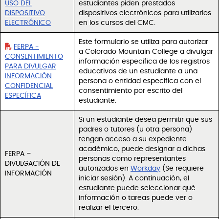
USO DEL
estudiantes piden prestados
DISPOSITIVO
dispositivos electrónicos para utilizarlos
ELECTRÓNICO
en los cursos del CMC.
Este formulario se utiliza para autorizar
FERPA -
a Colorado Mountain College a divulgar
CONSENTIMIENTO
información específica de los registros
PARA DIVULGAR
educativos de un estudiante a una
INFORMACIÓN
persona o entidad específica con el
CONFIDENCIAL
consentimiento por escrito del
ESPECÍFICA
estudiante.
Si un estudiante desea permitir que sus
padres o tutores (u otra persona)
tengan acceso a su expediente
académico, puede designar a dichas
FERPA –
personas como representantes
DIVULGACIÓN DE
autorizados en
Workday
(Se requiere
INFORMACIÓN
iniciar sesión). A continuación, el
estudiante puede seleccionar qué
información o tareas puede ver o
realizar el tercero.