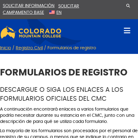
Ir
Saltar
SOLICITAR INFORMACIÓN
SOLICITAR
al
a
CAMPAMENTO BASE
EN
contenido
la
navegación
Inicio
/
Registro Civil
/
Formularios de registro
FORMULARIOS DE REGISTRO
DESCARGUE O SIGA LOS ENLACES A LOS
FORMULARIOS OFICIALES DEL CMC
A continuación encontrará enlaces a varios formularios que
podría necesitar durante su estancia en el CMC, junto con una
descripción de para qué se utiliza cada formulario.
La mayoría de los formularios son procesados por el personal de
registro de su campus, a menos que se indique lo contrario en