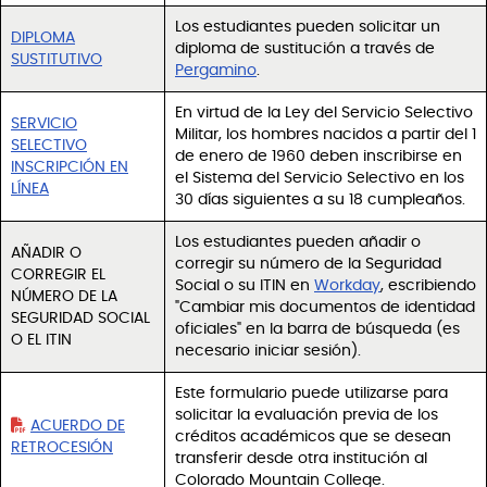
Los estudiantes pueden solicitar un
DIPLOMA
diploma de sustitución a través de
SUSTITUTIVO
Pergamino
.
En virtud de la Ley del Servicio Selectivo
SERVICIO
Militar, los hombres nacidos a partir del 1
SELECTIVO
de enero de 1960 deben inscribirse en
INSCRIPCIÓN EN
el Sistema del Servicio Selectivo en los
LÍNEA
30 días siguientes a su 18 cumpleaños.
Los estudiantes pueden añadir o
AÑADIR O
corregir su número de la Seguridad
CORREGIR EL
Social o su ITIN en
Workday
, escribiendo
NÚMERO DE LA
"Cambiar mis documentos de identidad
SEGURIDAD SOCIAL
oficiales" en la barra de búsqueda (es
O EL ITIN
necesario iniciar sesión).
Este formulario puede utilizarse para
solicitar la evaluación previa de los
ACUERDO DE
créditos académicos que se desean
RETROCESIÓN
transferir desde otra institución al
Colorado Mountain College.