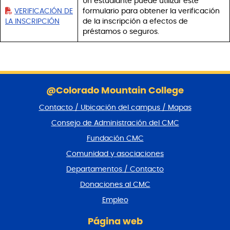
Un estudiante puede utilizar este
VERIFICACIÓN DE
formulario para obtener la verificación
LA INSCRIPCIÓN
de la inscripción a efectos de
préstamos o seguros.
S
a
@Colorado Mountain College
l
Contacto / Ubicación del campus / Mapas
t
a
Consejo de Administración del CMC
r
Fundación CMC
p
i
Comunidad y asociaciones
e
Departamentos / Contacto
d
e
Donaciones al CMC
p
Empleo
á
g
Página web
i