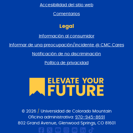
n
Accesibilidad del sitio web
a
y
Comentarios
v
o
Legal
l
Información al consumidor
v
e
Informar de una preocupación/incidente @ CMC Cares
r
Notificación de no discriminación
a
l
Política de privacidad
p
r
i
n
c
i
p
i
© 2026
/
Universidad de Colorado Mountain
o
Oficina administrativa:
970-945-8691
802 Grand Avenue, Glenwood Springs, CO 81601
Página de Facebook de
CMC Twitter
Canal Youtube del
CMC en Instagr
Comunicacione
CMC en Link
CMC en Ti