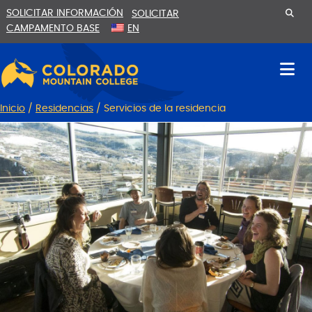
Ir
Saltar
SOLICITAR INFORMACIÓN
SOLICITAR
al
a
CAMPAMENTO BASE
EN
contenido
la
navegación
Inicio
/
Residencias
/
Servicios de la residencia