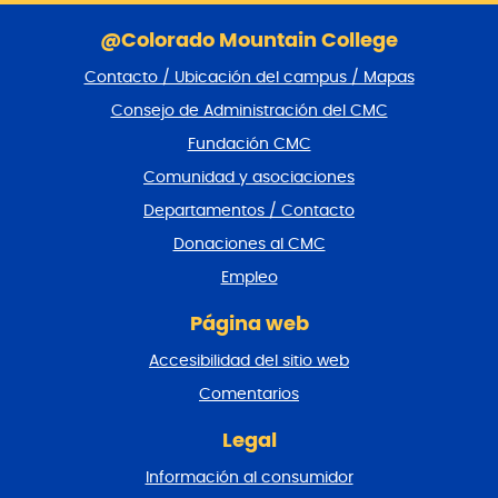
S
a
@Colorado Mountain College
l
Contacto / Ubicación del campus / Mapas
t
a
Consejo de Administración del CMC
r
Fundación CMC
p
i
Comunidad y asociaciones
e
Departamentos / Contacto
d
e
Donaciones al CMC
p
Empleo
á
g
Página web
i
n
Accesibilidad del sitio web
a
y
Comentarios
v
o
Legal
l
Información al consumidor
v