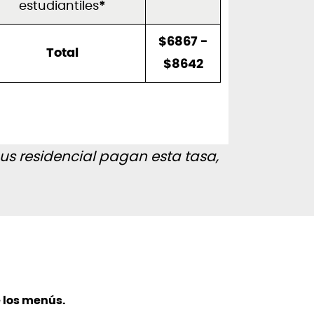
estudiantiles
*
$6867 -
Total
$8642
s residencial pagan esta tasa,
e los menús.