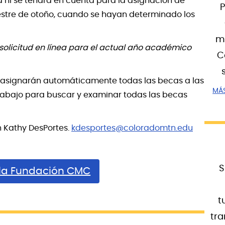
rá ni se tendrá en cuenta para la asignación de
estre de otoño, cuando se hayan determinado los
ma
olicitud en línea para el actual año académico
C
 le asignarán automáticamente todas las becas a las
MÁ
e abajo para buscar y examinar todas las becas
 Kathy DesPortes.
kdesportes@coloradomtn.edu
S
 la Fundación CMC
t
tra