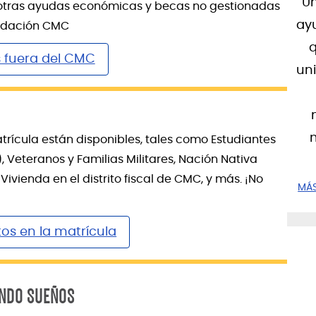
Un
ar otras ayudas económicas y becas no gestionadas
ay
undación CMC
q
 fuera del CMC
uni
m
ícula están disponibles, tales como Estudiantes
Veteranos y Familias Militares, Nación Nativa
vienda en el distrito fiscal de CMC, y más. ¡No
MÁS
os en la matrícula
NDO SUEÑOS