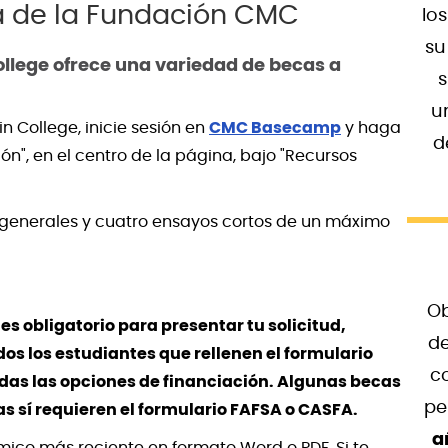
a de la Fundación CMC
lo
su
llege ofrece una variedad de becas a
s
u
n College, inicie sesión en
CMC Basecamp
y haga
d
ón", en el centro de la página, bajo "Recursos
s generales y cuatro ensayos cortos de un máximo
Ob
es obligatorio para presentar tu solicitud,
de
 los estudiantes que rellenen el formulario
c
das las opciones de financiación. Algunas becas
pe
 sí requieren el formulario FAFSA o CASFA.
a
ico más reciente en formato Word o PDF. Si te