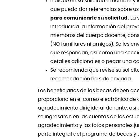
Indique en su solicitud el nombre y
que pueda dar referencias sobre us
para comunicarle su solicitud.
La s
introducida la información del prov
miembros del cuerpo docente, con
(NO familiares ni amigos). Se les e
que respondan, así como una secc
detalles adicionales o pegar una c
Se recomienda que revise su solici
recomendación ha sido enviada.
Los beneficiarios de las becas deben ace
proporciona en el correo electrónico de
agradecimiento dirigida al donante, así 
se ingresarán en las cuentas de los estu
agradecimiento y las fotos personales jun
parte integral del programa de becas y s