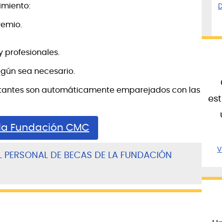
imiento:
D
remio.
 profesionales.
egún sea necesario.
licitantes son automáticamente emparejados con las
es
 la Fundación CMC
V
 PERSONAL DE BECAS DE LA FUNDACIÓN