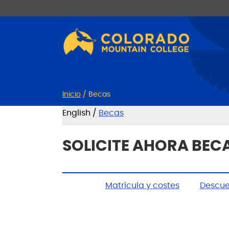
Ir
Saltar
al
a
contenido
la
navegación
Inicio
/
Becas
English /
Becas
SOLICITE AHORA BEC
Matrícula y costes
Descue