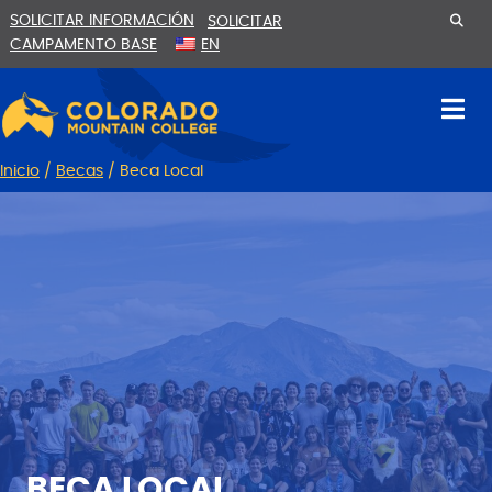
Ir
Saltar
SOLICITAR INFORMACIÓN
SOLICITAR
al
a
CAMPAMENTO BASE
EN
contenido
la
navegación
Inicio
/
Becas
/
Beca Local
BECA LOCAL