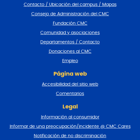
Contacto / Ubicación del campus / Mapas
t
a
Consejo de Administración del CMC
r
Fundación CMC
p
i
Comunidad y asociaciones
e
Departamentos / Contacto
d
e
Donaciones al CMC
p
Empleo
á
g
Página web
i
n
Accesibilidad del sitio web
a
y
Comentarios
v
o
Legal
l
Información al consumidor
v
e
Informar de una preocupación/incidente @ CMC Cares
r
Notificación de no discriminación
a