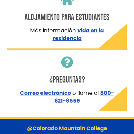
ALOJAMIENTO PARA ESTUDIANTES
Más información
vida en la
residencia
¿PREGUNTAS?
Correo electrónico
o llame al
800-
621-8559
S
a
@Colorado Mountain College
l