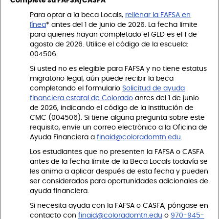
Complete su FAFSA/CASFA
Para optar a la beca Locals,
rellenar la FAFSA en
línea
* antes del 1 de junio de 2026. La fecha límite
para quienes hayan completado el GED es el 1 de
agosto de 2026. Utilice el código de la escuela:
004506.
Si usted no es elegible para FAFSA y no tiene estatus
migratorio legal, aún puede recibir la beca
completando el formulario
Solicitud de ayuda
financiera estatal de Colorado
antes del 1 de junio
de 2026, indicando el código de la institución de
CMC (004506). Si tiene alguna pregunta sobre este
requisito, envíe un correo electrónico a la Oficina de
Ayuda Financiera a
finaid@coloradomtn.edu
.
Los estudiantes que no presenten la FAFSA o CASFA
antes de la fecha límite de la Beca Locals todavía se
les anima a aplicar después de esta fecha y pueden
ser considerados para oportunidades adicionales de
ayuda financiera.
Si necesita ayuda con la FAFSA o CASFA, póngase en
contacto con
finaid@coloradomtn.edu
o
970-945-