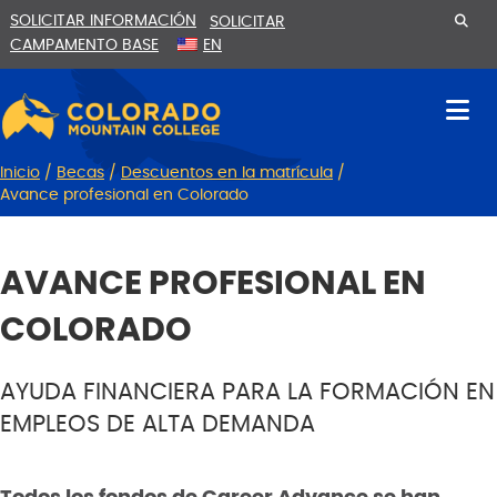
Ir
Saltar
SOLICITAR INFORMACIÓN
SOLICITAR
al
a
CAMPAMENTO BASE
EN
contenido
la
navegación
Inicio
/
Becas
/
Descuentos en la matrícula
/
Avance profesional en Colorado
AVANCE PROFESIONAL EN
COLORADO
AYUDA FINANCIERA PARA LA FORMACIÓN EN
EMPLEOS DE ALTA DEMANDA