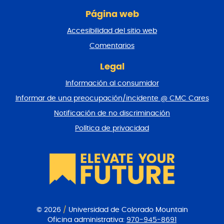
g
Página web
i
n
Accesibilidad del sitio web
a
y
Comentarios
v
o
Legal
l
Información al consumidor
v
e
Informar de una preocupación/incidente @ CMC Cares
r
Notificación de no discriminación
a
l
Política de privacidad
p
r
i
n
c
i
p
i
© 2026
/
Universidad de Colorado Mountain
o
Oficina administrativa:
970-945-8691