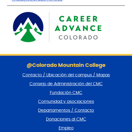
S
a
@Colorado Mountain College
l
Contacto / Ubicación del campus / Mapas
t
a
Consejo de Administración del CMC
r
Fundación CMC
p
i
Comunidad y asociaciones
e
Departamentos / Contacto
d
e
Donaciones al CMC
p
Empleo
á