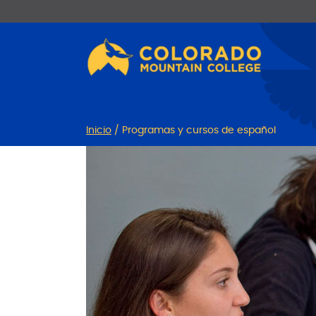
Ir
Saltar
al
a
contenido
la
navegación
Inicio
/
Programas y cursos de español