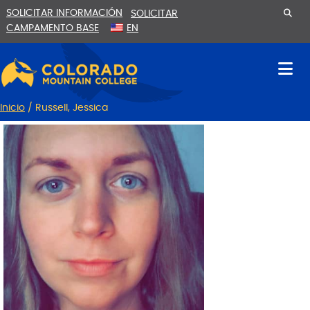
Ir
Saltar
SOLICITAR INFORMACIÓN
SOLICITAR
al
a
CAMPAMENTO BASE
EN
contenido
la
navegación
Inicio
/
Russell, Jessica