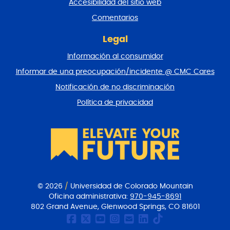
Accesibilidad del sitio web
a
y
Comentarios
v
o
Legal
l
Información al consumidor
v
e
Informar de una preocupación/incidente @ CMC Cares
r
Notificación de no discriminación
a
l
Política de privacidad
p
r
i
n
c
i
p
i
© 2026
/
Universidad de Colorado Mountain
o
Oficina administrativa:
970-945-8691
802 Grand Avenue, Glenwood Springs, CO 81601
Página de Facebook de
CMC Twitter
Canal Youtube del
CMC en Instagr
Comunicacione
CMC en Link
CMC en Ti