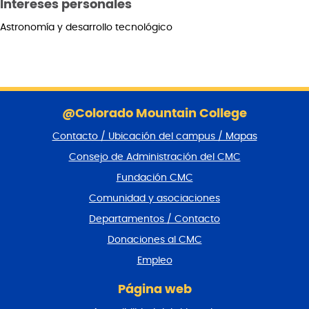
Intereses personales
Astronomía y desarrollo tecnológico
S
a
@Colorado Mountain College
l
Contacto / Ubicación del campus / Mapas
t
a
Consejo de Administración del CMC
r
Fundación CMC
p
i
Comunidad y asociaciones
e
Departamentos / Contacto
d
e
Donaciones al CMC
p
Empleo
á
g
Página web
i
n