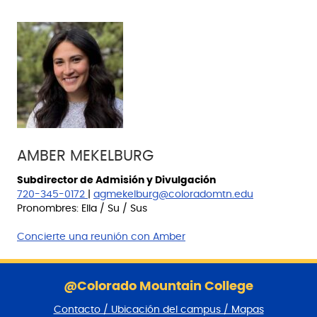
AMBER MEKELBURG
Subdirector de Admisión y Divulgación
720-345-0172
|
agmekelburg@coloradomtn.edu
Pronombres: Ella / Su / Sus
Concierte una reunión con Amber
S
a
@Colorado Mountain College
l
Contacto / Ubicación del campus / Mapas
t