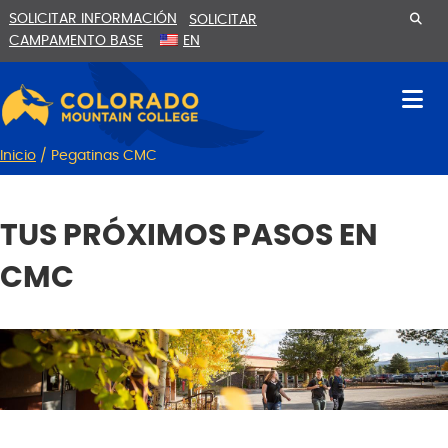
Ir
Saltar
SOLICITAR INFORMACIÓN
SOLICITAR
al
a
CAMPAMENTO BASE
EN
contenido
la
navegación
Inicio
/
Pegatinas CMC
TUS PRÓXIMOS PASOS EN
CMC