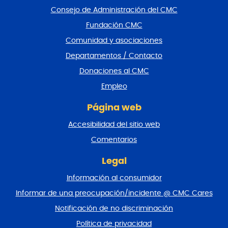
a
Consejo de Administración del CMC
r
Fundación CMC
p
i
Comunidad y asociaciones
e
Departamentos / Contacto
d
e
Donaciones al CMC
p
Empleo
á
g
Página web
i
n
Accesibilidad del sitio web
a
y
Comentarios
v
o
Legal
l
Información al consumidor
v
e
Informar de una preocupación/incidente @ CMC Cares
r
Notificación de no discriminación
a
l
Política de privacidad