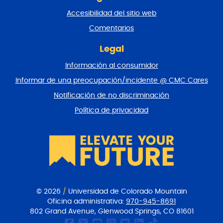
n
Accesibilidad del sitio web
a
y
Comentarios
v
o
Legal
l
Información al consumidor
v
e
Informar de una preocupación/incidente @ CMC Cares
r
Notificación de no discriminación
a
l
Política de privacidad
p
r
i
n
c
i
p
i
© 2026
/
Universidad de Colorado Mountain
o
Oficina administrativa:
970-945-8691
802 Grand Avenue, Glenwood Springs, CO 81601