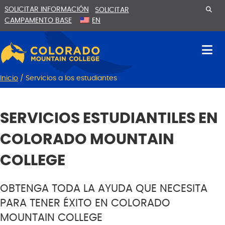
Ir
Saltar
SOLICITAR INFORMACIÓN
SOLICITAR
al
a
CAMPAMENTO BASE
EN
contenido
la
navegación
Inicio
/
Servicios a los estudiantes
SERVICIOS ESTUDIANTILES EN
COLORADO MOUNTAIN
COLLEGE
OBTENGA TODA LA AYUDA QUE NECESITA
PARA TENER ÉXITO EN COLORADO
MOUNTAIN COLLEGE