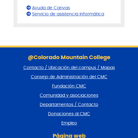
Ayuda de Canvas
Servicio de asistencia informática
S
a
@Colorado Mountain College
l
Contacto / Ubicación del campus / Mapas
t
a
Consejo de Administración del CMC
r
Fundación CMC
p
i
Comunidad y asociaciones
e
Departamentos / Contacto
d
e
Donaciones al CMC
p
Empleo
á
g
Página web
i