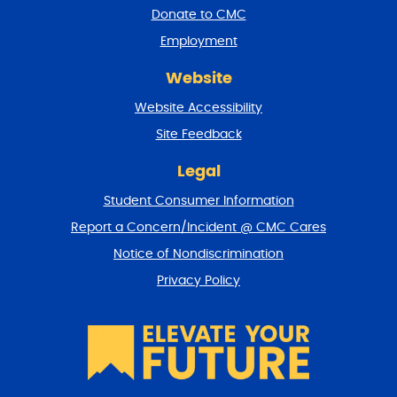
a
Donate to CMC
n
Employment
d
r
Website
e
t
Website Accessibility
u
r
Site Feedback
n
t
Legal
o
Student Consumer Information
t
o
Report a Concern/Incident @ CMC Cares
p
Notice of Nondiscrimination
Privacy Policy