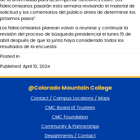
fideicomisarios pasarán esta semana revisando el material de
solicitud y los comentarios del público antes de determinar los
próximos pasos”.
Los fideicomisarios planean volver a reunirse y continuar la
revisión del proceso de búsqueda presidencial el lunes 15 de
abril después de que la junta haya considerado todos los
resultados de la encuesta.
Posted in
Published: April 10, 2024
S
k
@Colorado Mountain College
i
Contact / Campus Locations / Maps
p
f
CMC Board of Trustees
o
CMC Foundation
o
t
Community & Partnerships
e
Departments / Contact
r