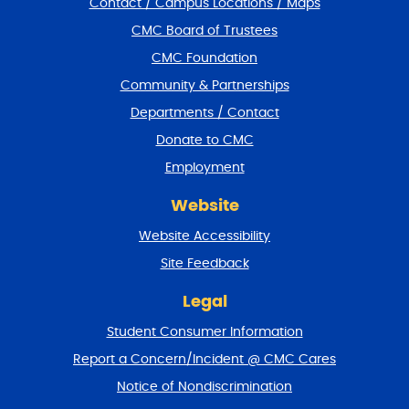
Contact / Campus Locations / Maps
p
f
CMC Board of Trustees
o
CMC Foundation
o
t
Community & Partnerships
e
Departments / Contact
r
a
Donate to CMC
n
Employment
d
r
Website
e
t
Website Accessibility
u
r
Site Feedback
n
t
Legal
o
Student Consumer Information
t
o
Report a Concern/Incident @ CMC Cares
p
Notice of Nondiscrimination