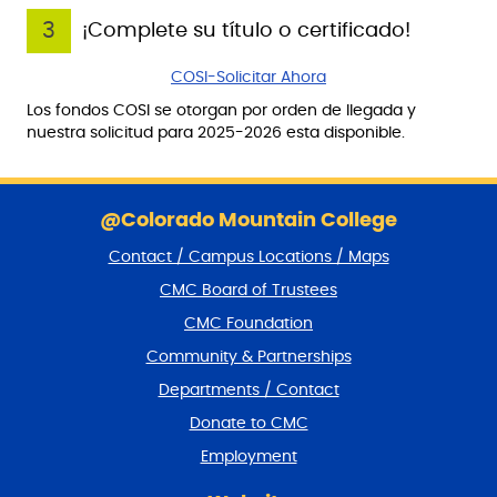
3
¡Complete su título o certificado!
COSI-Solicitar Ahora
Los fondos COSI se otorgan por orden de llegada y
nuestra solicitud para 2025-2026 esta disponible.
S
k
@Colorado Mountain College
i
Contact / Campus Locations / Maps
p
f
CMC Board of Trustees
o
CMC Foundation
o
t
Community & Partnerships
e
Departments / Contact
r
a
Donate to CMC
n
Employment
d
r