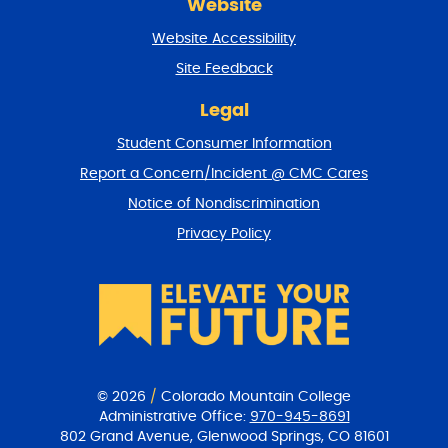
Website
e
t
Website Accessibility
u
r
Site Feedback
n
t
Legal
o
Student Consumer Information
t
o
Report a Concern/Incident @ CMC Cares
p
Notice of Nondiscrimination
Privacy Policy
© 2026
/
Colorado Mountain College
Administrative Office:
970-945-8691
802 Grand Avenue, Glenwood Springs, CO 81601