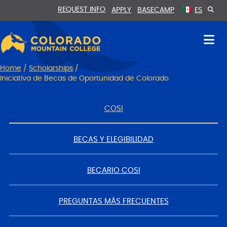
Skip
Skip
REQUEST INFO
APPLY
BASECAMP
ES
to
to
Content
navigation
Home
/
Scholarships
/
Iniciativa de Becas de Oportunidad de Colorado
COSI
BECAS Y ELEGIBILIDAD
BECARIO COSI
PREGUNTAS MÁS FRECUENTES