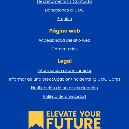
Departamentos / Contacto
d
e
Donaciones al CMC
p
Empleo
á
g
Página web
i
n
Accesibilidad del sitio web
a
y
Comentarios
v
o
Legal
l
Información al consumidor
v
e
Informar de una preocupación/incidente @ CMC Cares
r
Notificación de no discriminación
a
l
Política de privacidad
p
r
i
n
c