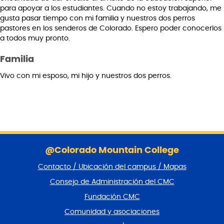
para apoyar a los estudiantes. Cuando no estoy trabajando, me
gusta pasar tiempo con mi familia y nuestros dos perros
pastores en los senderos de Colorado. Espero poder conocerlos
a todos muy pronto.
Familia
Vivo con mi esposo, mi hijo y nuestros dos perros.
S
a
@Colorado Mountain College
l
Contacto / Ubicación del campus / Mapas
t
a
Consejo de Administración del CMC
r
Fundación CMC
p
i
Comunidad y asociaciones
e