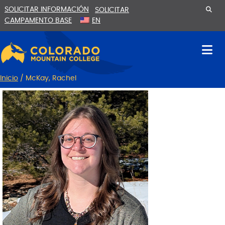
Ir
Saltar
SOLICITAR INFORMACIÓN
SOLICITAR
al
a
CAMPAMENTO BASE
EN
contenido
la
navegación
Inicio
/
McKay, Rachel