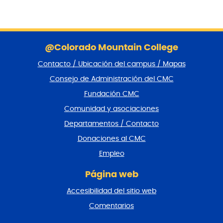
S
a
@Colorado Mountain College
l
Contacto / Ubicación del campus / Mapas
t
a
Consejo de Administración del CMC
r
Fundación CMC
p
i
Comunidad y asociaciones
e
Departamentos / Contacto
d
e
Donaciones al CMC
p
Empleo
á
g
Página web
i
n
Accesibilidad del sitio web
a
y
Comentarios
v