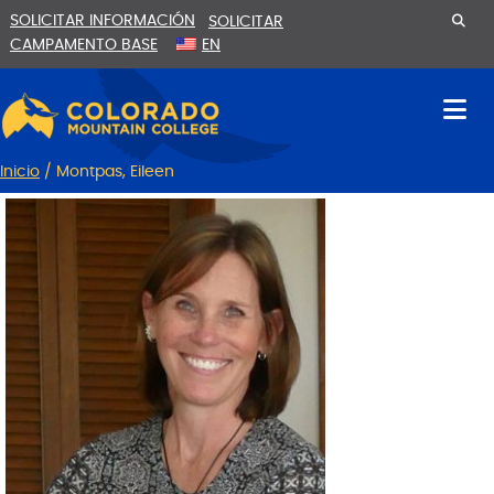
Ir
Saltar
SOLICITAR INFORMACIÓN
SOLICITAR
al
a
CAMPAMENTO BASE
EN
contenido
la
navegación
Inicio
/
Montpas, Eileen