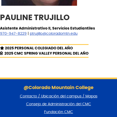
PAULINE TRUJILLO
Asistente Administrativo II, Servicios Estudiantiles
970-947-8229
|
ptrujillo@coloradomtn.edu
2025 PERSONAL COLEGIADO DEL AÑO
2025 CMC SPRING VALLEY PERSONAL DEL AÑO
S
a
@Colorado Mountain College
l
Contacto / Ubicación del campus / Mapas
t
a
Consejo de Administración del CMC
r
Fundación CMC
p