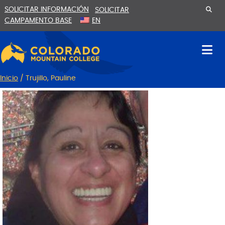
Ir
Saltar
SOLICITAR INFORMACIÓN
SOLICITAR
al
a
CAMPAMENTO BASE
EN
contenido
la
navegación
Inicio
/
Trujillo, Pauline