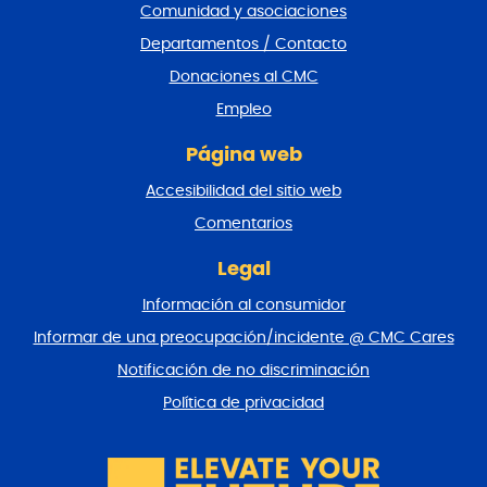
i
Comunidad y asociaciones
e
Departamentos / Contacto
d
e
Donaciones al CMC
p
Empleo
á
g
Página web
i
n
Accesibilidad del sitio web
a
y
Comentarios
v
o
Legal
l
Información al consumidor
v
e
Informar de una preocupación/incidente @ CMC Cares
r
Notificación de no discriminación
a
l
Política de privacidad
p
r
i
n