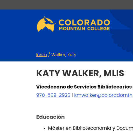
Ir
Saltar
al
a
contenido
la
navegación
Inicio
/
Walker, Katy
KATY WALKER, MLIS
Vicedecano de Servicios Bibliotecarios
970-569-2926
|
kmwalker@coloradomtn
Educación
Máster en Biblioteconomía y Docum