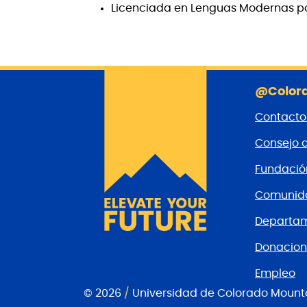
Licenciada en Lenguas Modernas por
@Colora
Contacto
Consejo 
Fundaci
Comunida
Departam
Donacion
Empleo
© 2026
/
Universidad de Colorado Mount
Página de Facebook de
CMC Twitter
Canal Youtube del CM
CMC en Instagram
Comunicaciones por co
CMC en Linkedin
CMC en TikTok