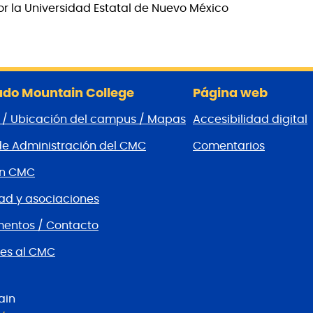
 la Universidad Estatal de Nuevo México
do Mountain College
Página web
 / Ubicación del campus / Mapas
Accesibilidad digital
de Administración del CMC
Comentarios
ón CMC
d y asociaciones
entos / Contacto
es al CMC
ain
l CMC
C
rreo electrónico de CMC